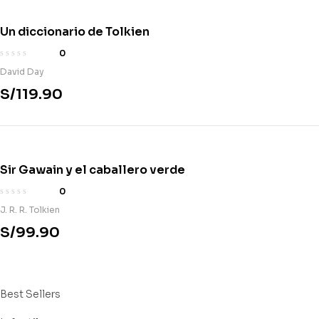
Un diccionario de Tolkien
0
David Day
S/
119.90
Sir Gawain y el caballero verde
0
J. R. R. Tolkien
S/
99.90
Best Sellers