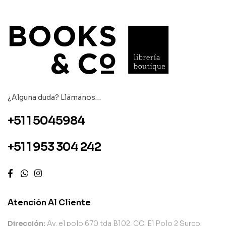
¿Alguna duda? Llámanos…
+51 1 5045984
+51 1 953 304 242
Atención Al Cliente
Dirección:
Av. el polo 670 tda B102. CC. El Polo 2 Surco.