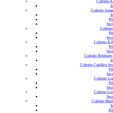
Colegio A
I
Colegio Ama
I
Pr
Sec
Colegio
Pr
Sec
Colegio B.F
Pr
Sec
Colegio Brigham 
I
Colegio Católico Jes
Pr
Sec
Colegio Lo
Pr
Sec
Colegio Lo
Sec
Colegio Marí
I
Pr