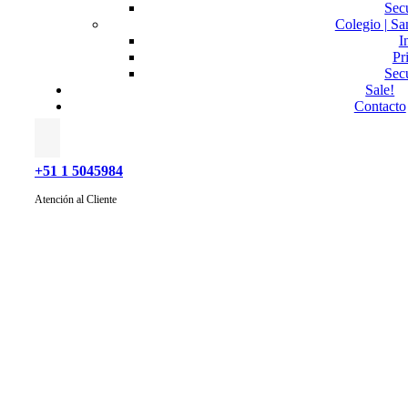
Sec
Colegio | Sa
I
Pr
Sec
Sale!
Contacto
+51 1 5045984
Atención al Cliente