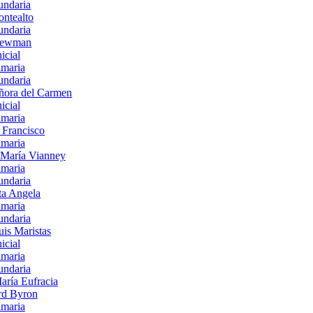
undaria
ntealto
undaria
Newman
nicial
imaria
undaria
ñora del Carmen
nicial
imaria
 Francisco
imaria
 María Vianney
imaria
undaria
ta Angela
imaria
undaria
is Maristas
nicial
imaria
undaria
aría Eufracia
rd Byron
imaria