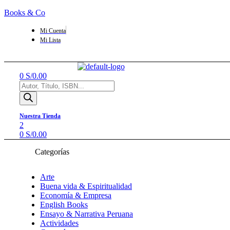
Books & Co
Mi Cuenta
Mi Lista
Menú
0
S/
0.00
Búsqueda
de
productos
Nuestra Tienda
2
0
S/
0.00
Categorías
Arte
Buena vida & Espiritualidad
Economía & Empresa
English Books
Ensayo & Narrativa Peruana
Actividades