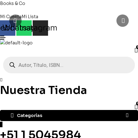
Books & Co
Mi Cuenta
Mi Lista
cebook
Whatsapp
Instagram
Búsqueda
de
productos
Nuestra Tienda
Categorías
+51 1 5045984