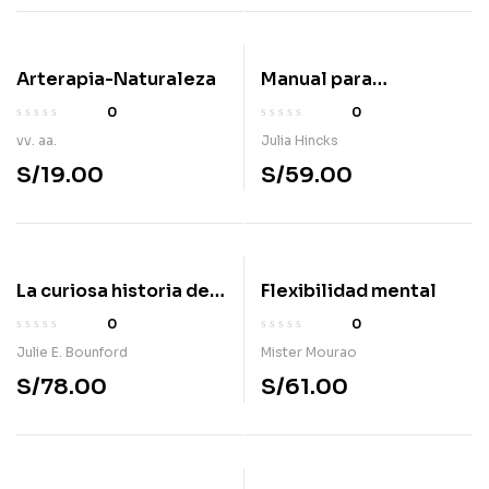
Arterapia-Naturaleza
Manual para
remalladora/overlock
0
0
vv. aa.
Julia Hincks
S/
19.00
S/
59.00
La curiosa historia de
Flexibilidad mental
los Laberintos
0
0
Julie E. Bounford
Mister Mourao
S/
78.00
S/
61.00