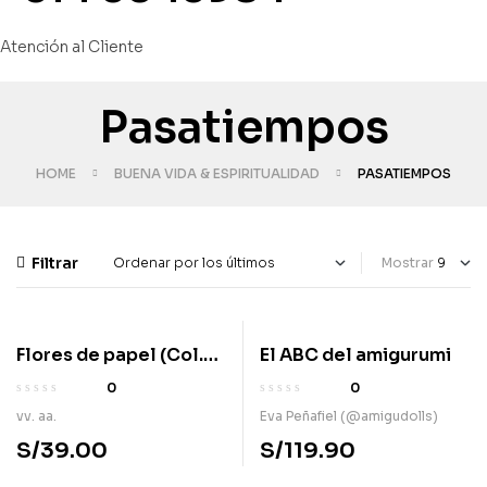
Atención al Cliente
Pasatiempos
HOME
BUENA VIDA & ESPIRITUALIDAD
PASATIEMPOS
Filtrar
Mostrar
Flores de papel (Col.
El ABC del amigurumi
Hobbies)
0
0
vv. aa.
Eva Peñafiel (@amigudolls)
S/
39.00
S/
119.90