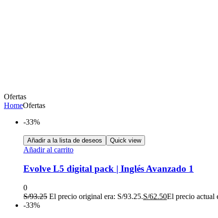
Ofertas
Home
Ofertas
-33%
Añadir a la lista de deseos
Quick view
Añadir al carrito
Evolve L5 digital pack | Inglés Avanzado 1
0
S/
93.25
El precio original era: S/93.25.
S/
62.50
El precio actual 
-33%