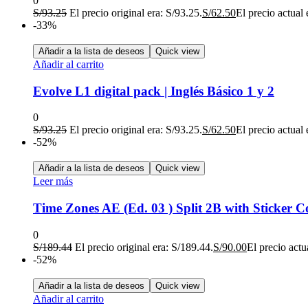
0
S/
93.25
El precio original era: S/93.25.
S/
62.50
El precio actual 
-33%
Añadir a la lista de deseos
Quick view
Añadir al carrito
Evolve L1 digital pack | Inglés Básico 1 y 2
0
S/
93.25
El precio original era: S/93.25.
S/
62.50
El precio actual 
-52%
Añadir a la lista de deseos
Quick view
Leer más
Time Zones AE (Ed. 03 ) Split 2B with Sticker C
0
S/
189.44
El precio original era: S/189.44.
S/
90.00
El precio actu
-52%
Añadir a la lista de deseos
Quick view
Añadir al carrito