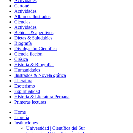
Actividades
Cartoné
Actividades
Álbumes Ilustrados
Ciencias
Actividades
Bebidas & aperitivos
Dietas & Saludables
Biografía
Divulgación Científica
Ciencia ficción
Clásica
Historia & Biografías
Humanidades
Ilustrados & Novela gráfica
Literatura
Esoterismo
Espiritualidad
Historia & Literatura Peruana
Primeras lecturas
Home
Librería
Instituciones
Universidad | Científica del Sur