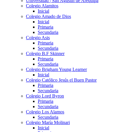
Universidad | San Agustín de Arequipa
Colegio Alamitos
Inicial
Colegio Amado de Dios
Inicial
Primaria
Secundaria
Colegio Asis
Primaria
Secundaria
Colegio B.F Skinner
Primaria
Secundaria
Colegio Brigham Young Learner
Inicial
Colegio Católico Jesús el Buen Pastor
Primaria
Secundaria
Colegio Lord Byron
Primaria
Secundaria
Colegio Los Alamos
Secundaria
Colegio María Molinari
Inicial