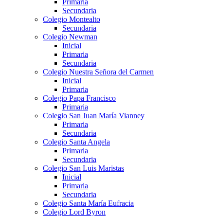
Primaria
Secundaria
Colegio Montealto
Secundaria
Colegio Newman
Inicial
Primaria
Secundaria
Colegio Nuestra Señora del Carmen
Inicial
Primaria
Colegio Papa Francisco
Primaria
Colegio San Juan María Vianney
Primaria
Secundaria
Colegio Santa Angela
Primaria
Secundaria
Colegio San Luis Maristas
Inicial
Primaria
Secundaria
Colegio Santa María Eufracia
Colegio Lord Byron