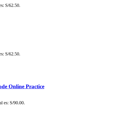
es: S/62.50.
es: S/62.50.
ode Online Practice
al es: S/90.00.