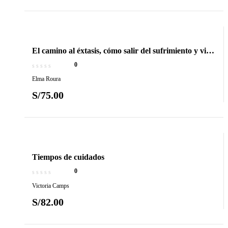
El camino al éxtasis, cómo salir del sufrimiento y vivir
el gozo a través del tantra
0
Elma Roura
S/
75.00
Tiempos de cuidados
0
Victoria Camps
S/
82.00