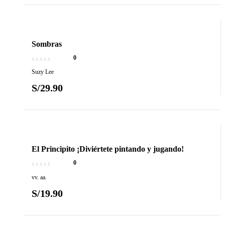
Sombras
0
Suzy Lee
S/
29.90
El Principito ¡Diviértete pintando y jugando!
0
vv. aa.
S/
19.90