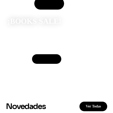
Comprar
¡BOOKS SALE!
Hasta 70%
descuento
Comprar
Novedades
Ver Todas