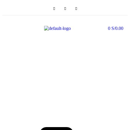
0
S/
0.00
Ilustrados, novela
gráfica & mangas