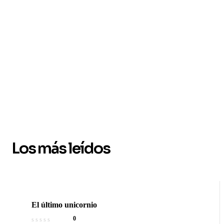
Novedades
Los más leídos
El último unicornio
0