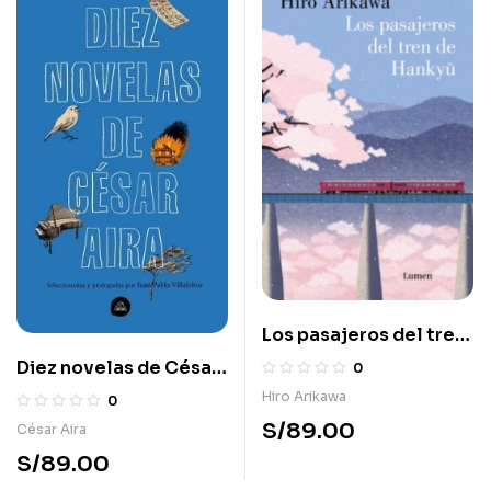
Los pasajeros del tren
de Hankyu
Diez novelas de César
0
Aira
Hiro Arikawa
0
S/
89.00
César Aira
S/
89.00