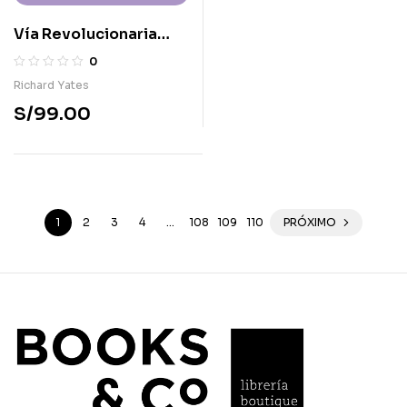
Vía Revolucionaria
(60.º aniversario)
0
Richard Yates
S/
99.00
1
2
3
4
…
108
109
110
PRÓXIMO