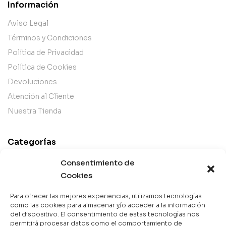
Información
Aviso Legal
Términos y Condiciones
Política de Privacidad
Política de Cookies
Devoluciones
Atención al Cliente
Nuestra Tienda
Categorías
Best Sellers
Consentimiento de
Mejor Valorados
Cookies
Top de la Semana
Para ofrecer las mejores experiencias, utilizamos tecnologías
Libros en Oferta
como las cookies para almacenar y/o acceder a la información
del dispositivo. El consentimiento de estas tecnologías nos
Novedades
permitirá procesar datos como el comportamiento de