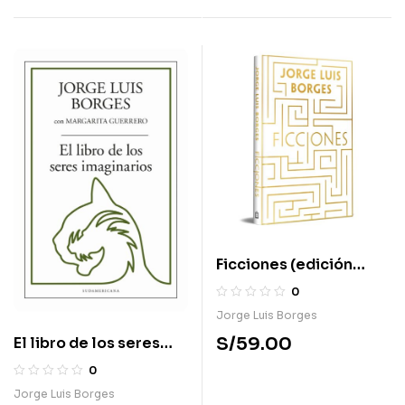
Ficciones (edición
conmemorativa)
0
Jorge Luis Borges
S/
59.00
El libro de los seres
imaginarios
0
Jorge Luis Borges