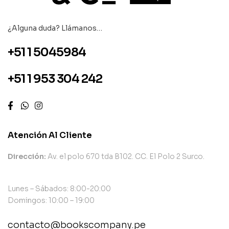
¿Alguna duda? Llámanos…
+51 1 5045984
+51 1 953 304 242
Atención Al Cliente
Dirección:
Av. el polo 670 tda B102. CC. El Polo 2 Surco.
Lunes – Sábados: 8:00-20:00
Domingos: 10:00 – 19:00
contacto@bookscompany.pe