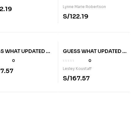
Lynne Marie Robertson
2.19
S/
122.19
S WHAT UPDATED BE
GUESS WHAT UPDATED BE
W/ EBK
1 PB W/ EBK
0
0
Lesley Koustaff
7.57
S/
167.57