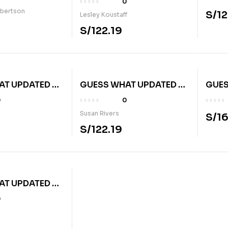
0
obertson
S/
12
Lesley Koustaff
S/
122.19
AT UPDATED BE
GUESS WHAT UPDATED BE
GUES
K
1 AB W/ DIG PK
4 PB 
0
0
Susan Rivers
S/
16
S/
122.19
AT UPDATED BE
G PK
0