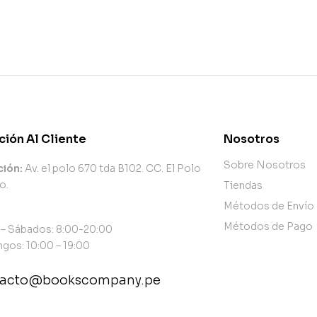
ción Al Cliente
Nosotros
Sobre Nosotros
ción:
Av. el polo 670 tda B102. CC. El Polo
o.
Tiendas
Métodos de Envío
Métodos de Pago
 – Sábados: 8:00-20:00
gos: 10:00 – 19:00
tacto@bookscompany.pe
tact@example.com