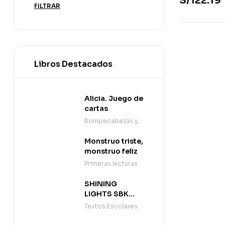
S/
122.19
FILTRAR
Libros Destacados
Alicia. Juego de
cartas
Rompecabezas y
juegos
Monstruo triste,
monstruo feliz
Primeras lecturas
SHINING
LIGHTS SBK
W/INTERACT
Textos Escolares
EBK L7 C1+