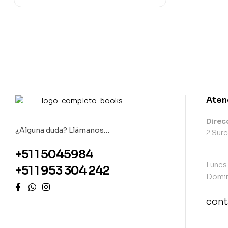
Aten
Direc
¿Alguna duda? Llámanos…
2 Surc
+51 1 5045984
Lunes
+51 1 953 304 242
Domin
con
con