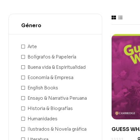
Género
Arte
Bolígrafos & Papelería
Buena vida & Espiritualidad
Economía & Empresa
English Books
Ensayo & Narrativa Peruana
Historia & Biografías
Humanidades
GUESS WH
Ilustrados & Novela gráfica
5 AB W/ DI
Literatura