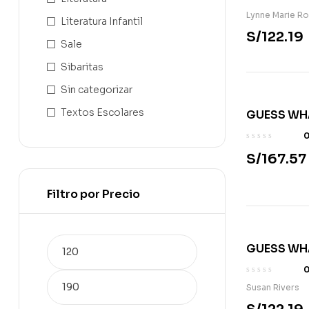
Lynne Marie R
Literatura Infantil
S/
122.19
Sale
Sibaritas
Sin categorizar
Textos Escolares
GUESS WH
6 PB W/ EB
S/
167.57
Filtro por Precio
GUESS WH
2 AB W/ DI
Susan Rivers