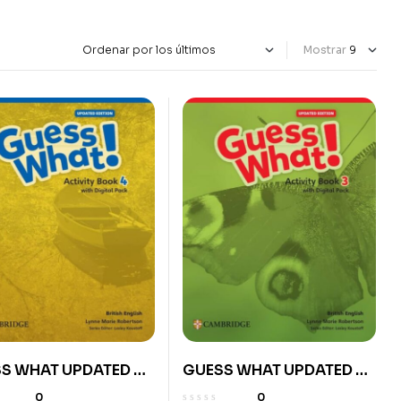
Mostrar
S WHAT UPDATED BE
GUESS WHAT UPDATED BE
W/ DIG PK
3 AB W/ DIG PK
0
0