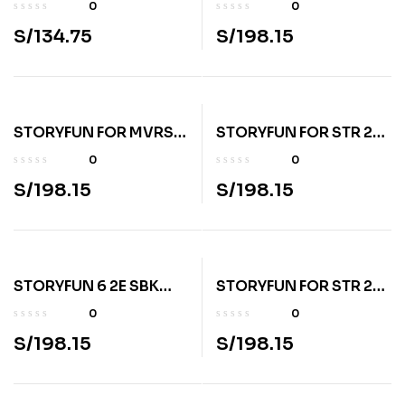
WB
2E L4 SB W/ONL
0
0
ACT&HOM FUN BKLT4
S/
134.75
S/
198.15
STORYFUN FOR MVRS
STORYFUN FOR STR 2E
2E L3 SB W/ONL
L1 SBK W/ONL
0
0
ACT&HOM FUN BKLT3
ACT&HOM FUN BKLT1
S/
198.15
S/
198.15
STORYFUN 6 2E SBK
STORYFUN FOR STR 2E
W/ONL ACT&HOM FUN
L2 SBK W/ONL
0
0
BKLT6
ACT&HOM FUN BKLT2
S/
198.15
S/
198.15