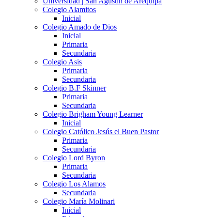
Universidad | San Agustín de Arequipa
Colegio Alamitos
Inicial
Colegio Amado de Dios
Inicial
Primaria
Secundaria
Colegio Asis
Primaria
Secundaria
Colegio B.F Skinner
Primaria
Secundaria
Colegio Brigham Young Learner
Inicial
Colegio Católico Jesús el Buen Pastor
Primaria
Secundaria
Colegio Lord Byron
Primaria
Secundaria
Colegio Los Alamos
Secundaria
Colegio María Molinari
Inicial