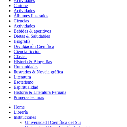
Actividades
Cartoné
Actividades
Álbumes Ilustrados
Ciencias
Actividades
Bebidas & aperitivos
Dietas & Saludables
Biografía
Divulgación Científica
Ciencia ficción
Clásica
Historia & Biografías
Humanidades
Ilustrados & Novela gráfica
Literatura
Esoterismo
Espiritualidad
Historia & Literatura Peruana
Primeras lecturas
Home
Librería
Instituciones
Universidad | Científica del Sur