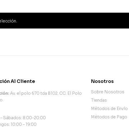
elección.
ción Al Cliente
Nosotros
Sobre Nosotros
ción:
Av. el polo 670 tda B102. CC. El Polo
o.
Tiendas
Métodos de Envío
Métodos de Pago
 – Sábados: 8:00-20:00
gos: 10:00 – 19:00