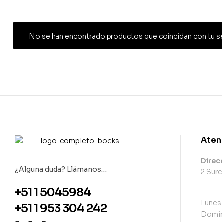
No se han encontrado productos que coincidan con tu s
Aten
Direc
¿Alguna duda? Llámanos…
2 Surc
+51 1 5045984
Lunes
+51 1 953 304 242
Domin