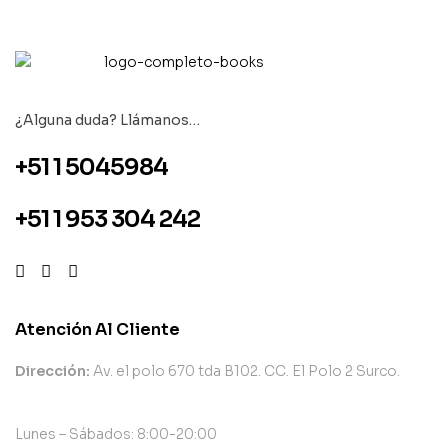
¿Alguna duda? Llámanos…
+51 1 5045984
+51 1 953 304 242
Atención Al Cliente
Dirección:
Av. el polo 670 tda B102. CC. El Polo 2 Surco.
Lunes – Sábados: 8:00-20:00