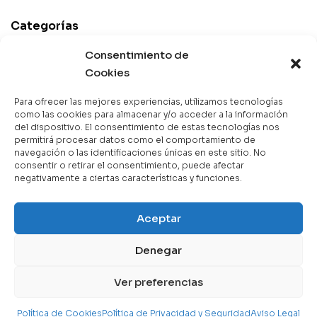
Categorías
Best Sellers
Consentimiento de
Mejor Valorados
Cookies
Top de la Semana
Para ofrecer las mejores experiencias, utilizamos tecnologías
Libros en Oferta
como las cookies para almacenar y/o acceder a la información
del dispositivo. El consentimiento de estas tecnologías nos
Novedades
permitirá procesar datos como el comportamiento de
navegación o las identificaciones únicas en este sitio. No
consentir o retirar el consentimiento, puede afectar
negativamente a ciertas características y funciones.
Copyright © 2025 Books & Co. Todos los derechos
Aceptar
reservados.
Denegar
Contáctanos
Ver preferencias
Política de Cookies
Política de Privacidad y Seguridad
Aviso Legal