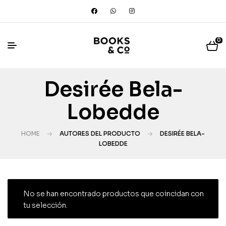
0
Desirée Bela-
Lobedde
HOME
AUTORES DEL PRODUCTO
DESIRÉE BELA-
LOBEDDE
No se han encontrado productos que coincidan con
tu selección.