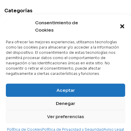
Categorías
Best Sellers
Consentimiento de
Mejor Valorados
Cookies
Top de la Semana
Para ofrecer las mejores experiencias, utilizamos tecnologías
Libros en Oferta
como las cookies para almacenar y/o acceder a la información
del dispositivo. El consentimiento de estas tecnologías nos
Novedades
permitirá procesar datos como el comportamiento de
navegación o las identificaciones únicas en este sitio. No
consentir o retirar el consentimiento, puede afectar
negativamente a ciertas características y funciones.
Copyright © 2025 Books & Co. Todos los derechos
Aceptar
reservados.
Denegar
Contáctanos
Ver preferencias
Política de Cookies
Política de Privacidad y Seguridad
Aviso Legal