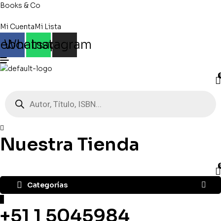
Books & Co
Mi Cuenta
Mi Lista
cebook
Whatsapp
Instagram
Búsqueda
de
productos
Nuestra Tienda
Categorías
+51 1 5045984