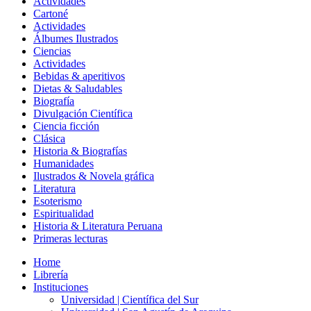
Actividades
Cartoné
Actividades
Álbumes Ilustrados
Ciencias
Actividades
Bebidas & aperitivos
Dietas & Saludables
Biografía
Divulgación Científica
Ciencia ficción
Clásica
Historia & Biografías
Humanidades
Ilustrados & Novela gráfica
Literatura
Esoterismo
Espiritualidad
Historia & Literatura Peruana
Primeras lecturas
Home
Librería
Instituciones
Universidad | Científica del Sur