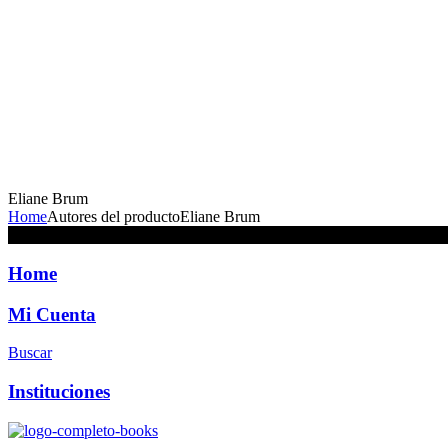
Eliane Brum
Home
Autores del producto
Eliane Brum
No se han encontrado productos que coincidan con tu selección.
Home
Mi Cuenta
Buscar
Instituciones