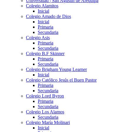
Universidad | San Agustín de Arequipa
Colegio Alamitos
Inicial
Colegio Amado de Dios
Inicial
Primaria
Secundaria
Colegio Asis
Primaria
Secundaria
Colegio B.F Skinner
Primaria
Secundaria
Colegio Brigham Young Learner
Inicial
Colegio Católico Jesús el Buen Pastor
Primaria
Secundaria
Colegio Lord Byron
Primaria
Secundaria
Colegio Los Alamos
Secundaria
Colegio María Molinari
Inicial