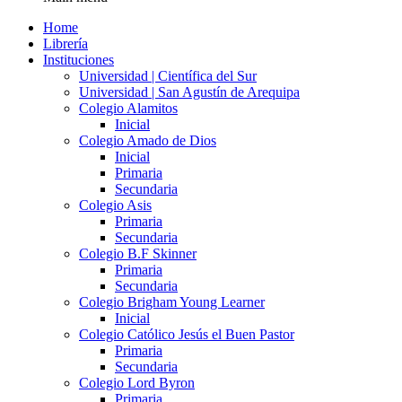
Home
Librería
Instituciones
Universidad | Científica del Sur
Universidad | San Agustín de Arequipa
Colegio Alamitos
Inicial
Colegio Amado de Dios
Inicial
Primaria
Secundaria
Colegio Asis
Primaria
Secundaria
Colegio B.F Skinner
Primaria
Secundaria
Colegio Brigham Young Learner
Inicial
Colegio Católico Jesús el Buen Pastor
Primaria
Secundaria
Colegio Lord Byron
Primaria