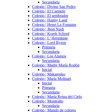
Secundaria
Colegio | Divino San Pedro
Colegio | El Carmelo
Colegio | El sembrador
Colegio | Happy Land
Colegio | Henri La Fontaine
Colegio | Jhon Nash
Colegio | Koreb School
Colegio | L' Hermitage
Colegio | Lord Byron
Primaria
Secundaria
Colegio | Los Alamos
Secundaria
Colegio | Madre María Rodón
Inicial
Colegio | Makarenko
Colegio | María Molinari
Inicial
Primaria
Secundaria
Colegio | María Reina del Cielo
Colegio | Montealto
Secundaria
Colegio | Mundo de colores