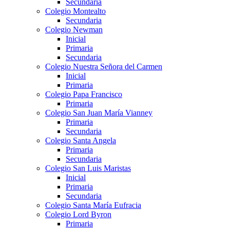
Secundaria
Colegio Montealto
Secundaria
Colegio Newman
Inicial
Primaria
Secundaria
Colegio Nuestra Señora del Carmen
Inicial
Primaria
Colegio Papa Francisco
Primaria
Colegio San Juan María Vianney
Primaria
Secundaria
Colegio Santa Angela
Primaria
Secundaria
Colegio San Luis Maristas
Inicial
Primaria
Secundaria
Colegio Santa María Eufracia
Colegio Lord Byron
Primaria