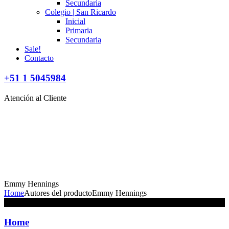
Secundaria
Colegio | San Ricardo
Inicial
Primaria
Secundaria
Sale!
Contacto
+51 1 5045984
Atención al Cliente
Emmy Hennings
Home
Autores del producto
Emmy Hennings
No se han encontrado productos que coincidan con tu selección.
Home