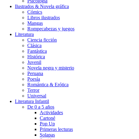
Psicología
Ilustrados & Novela gráfica
Cómics
Libros ilustrados
Mangas
Rompecabezas y juegos
Literatura
Ciencia ficción
Clásica
Fantástica
Histórica
Juvenil
Novela negra y misterio
Peruana
Poesía
Romántica & Erótica
Terror
Universal
Literatura Infantil
De 0 a 5 años
Actividades
Cartoné
Pop Up
Primeras lecturas
Solapas