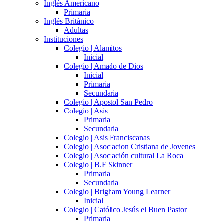
Inglés Americano
Primaria
Inglés Británico
Adultas
Instituciones
Colegio | Alamitos
Inicial
Colegio | Amado de Dios
Inicial
Primaria
Secundaria
Colegio | Apostol San Pedro
Colegio | Asis
Primaria
Secundaria
Colegio | Asis Franciscanas
Colegio | Asociacion Cristiana de Jovenes
Colegio | Asociación cultural La Roca
Colegio | B.F Skinner
Primaria
Secundaria
Colegio | Brigham Young Learner
Inicial
Colegio | Católico Jesús el Buen Pastor
Primaria