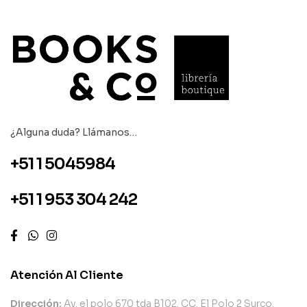
¿Alguna duda? Llámanos…
+51 1 5045984
+51 1 953 304 242
Atención Al Cliente
Dirección:
Av. el polo 670 tda B102. CC. El Polo 2 Surco.