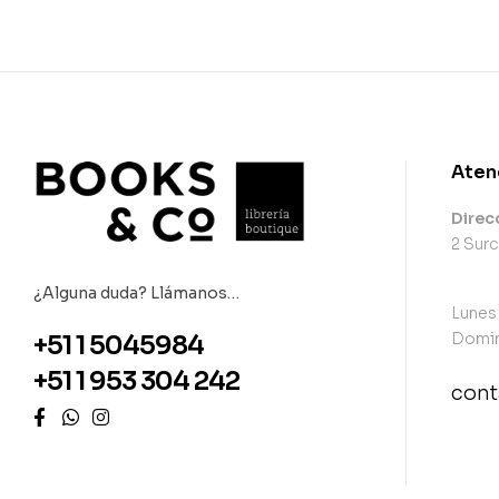
Aten
Direc
2 Surc
¿Alguna duda? Llámanos…
Lunes
Domin
+51 1 5045984
+51 1 953 304 242
con
con