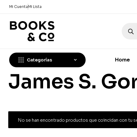
Mi Cuenta
Mi Lista
Home
Categorías
James S. Go
No se han encontrado productos que coincidan con tu s