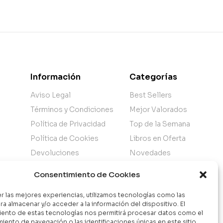
Información
Categorías
Aviso Legal
Best Sellers
Términos y Condiciones
Mejor Valorados
Política de Privacidad
Top de la Semana
Política de Cookies
Libros en Oferta
Devoluciones
Novedades
Atención al Cliente
Consentimiento de Cookies
Nuestra Tienda
er las mejores experiencias, utilizamos tecnologías como las
ra almacenar y/o acceder a la información del dispositivo. El
ento de estas tecnologías nos permitirá procesar datos como el
ento de navegación o las identificaciones únicas en este sitio.