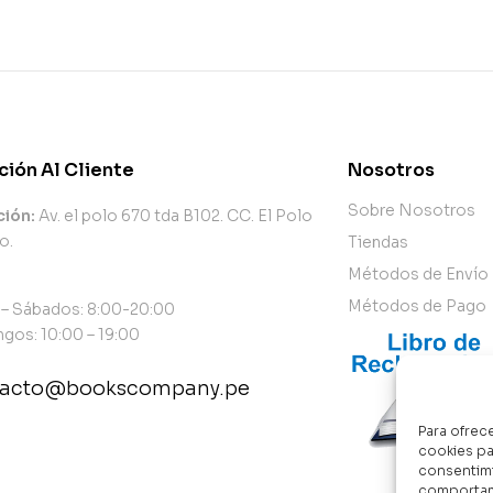
ción Al Cliente
Nosotros
Sobre Nosotros
ción:
Av. el polo 670 tda B102. CC. El Polo
o.
Tiendas
Métodos de Envío
Métodos de Pago
 – Sábados: 8:00-20:00
gos: 10:00 – 19:00
tacto@bookscompany.pe
Para ofrec
tact@example.com
cookies pa
consentimi
comportami