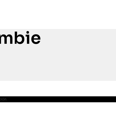
ombie
ión.