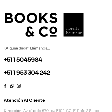
¿Alguna duda? Llámanos…
+51 1 5045984
+51 1 953 304 242
Atención Al Cliente
Dirección:
Av. el polo 670 tda B102. CC. El Polo 2 Surco.