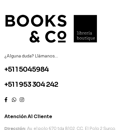
¿Alguna duda? Llámanos…
+51 1 5045984
+51 1 953 304 242
Atención Al Cliente
Dirección:
Av. el polo 670 tda B102. CC. El Polo 2 Surco.