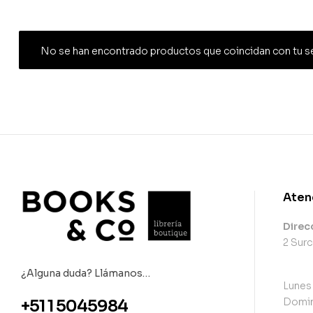
No se han encontrado productos que coincidan con tu s
Aten
Direc
2 Surc
¿Alguna duda? Llámanos…
Lunes
Domin
+51 1 5045984