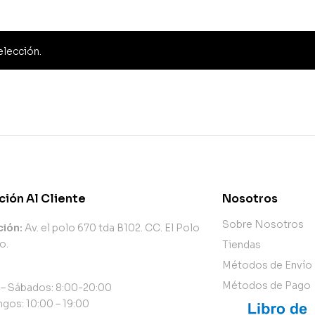
elección.
ción Al Cliente
Nosotros
Sobre Nosotros
ción:
Av. el polo 670 tda B102. CC. El Polo
o.
Tiendas
Métodos de Envío
Métodos de Pago
 – Sábados: 8:00-20:00
gos: 10:00 – 19:00