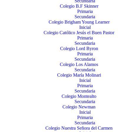
Secundaria
Colegio B.F Skinner
Primaria
Secundaria
Colegio Brigham Young Learner
Inicial
Colegio Católico Jesús el Buen Pastor
Primaria
Secundaria
Colegio Lord Byron
Primaria
Secundaria
Colegio Los Alamos
Secundaria
Colegio María Molinari
Inicial
Primaria
Secundaria
Colegio Montealto
Secundaria
Colegio Newman
Inicial
Primaria
Secundaria
Colegio Nuestra Señora del Carmen