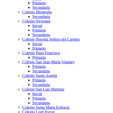
Primaria
Secundaria
Colegio Montealto
Secundaria
Colegio Newman
Inicial
Primaria
Secundaria
Colegio Nuestra Señora del Carmen
Inicial
Primaria
Colegio Papa Francisco
Primaria
Colegio San Juan María Vianney
Primaria
Secundaria
Colegio Santa Angela
Primaria
Secundaria
Colegio San Luis Maristas
Inicial
Primaria
Secundaria
Colegio Santa María Eufracia
Colegio Lord Byron