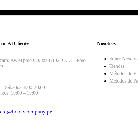
ión Al Cliente
Nosotros
Sobre Nosotro
ción:
Av. el polo 670 tda B102. CC. El Polo
co.
Tiendas
Métodos de E
Métodos de P
 – Sábados: 8:00-20:00
gos: 10:00 – 19:00
acto@bookscompany.pe
act@example.com