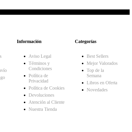
Información
Categorías
s
Aviso Legal
Best Sellers
Términos y
Mejor Valorados
Condiciones
nvío
Top de la
Política de
Semana
ago
Privacidad
Libros en Oferta
Política de Cookies
Novedades
Devoluciones
Atención al Cliente
Nuestra Tienda