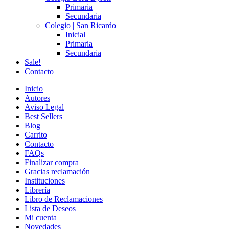
Primaria
Secundaria
Colegio | San Ricardo
Inicial
Primaria
Secundaria
Sale!
Contacto
Inicio
Autores
Aviso Legal
Best Sellers
Blog
Carrito
Contacto
FAQs
Finalizar compra
Gracias reclamación
Instituciones
Librería
Libro de Reclamaciones
Lista de Deseos
Mi cuenta
Novedades