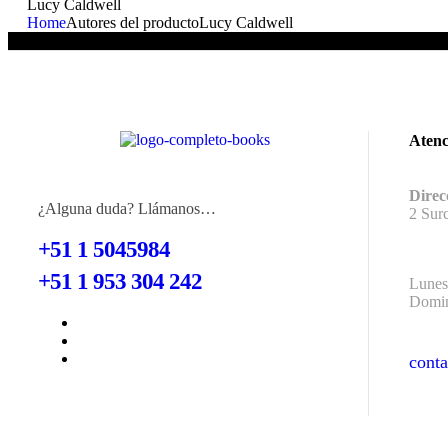
Lucy Caldwell
Home
Autores del producto
Lucy Caldwell
No se han encontrado productos que coincidan con tu selección.
Atenc
Direc
¿Alguna duda? Llámanos…
2 Sur
+51 1 5045984
+51 1 953 304 242
Lunes
Domin
cont
cont