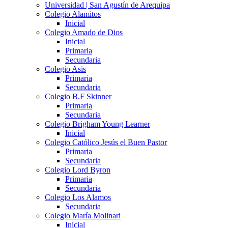
Universidad | San Agustín de Arequipa
Colegio Alamitos
Inicial
Colegio Amado de Dios
Inicial
Primaria
Secundaria
Colegio Asis
Primaria
Secundaria
Colegio B.F Skinner
Primaria
Secundaria
Colegio Brigham Young Learner
Inicial
Colegio Católico Jesús el Buen Pastor
Primaria
Secundaria
Colegio Lord Byron
Primaria
Secundaria
Colegio Los Alamos
Secundaria
Colegio María Molinari
Inicial