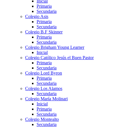
Inicial
Primaria
Secundaria
Colegio Asis
Primaria
Secundaria
Colegio B.F Skinner
Primaria
Secundaria
Colegio Brigham Young Learner
Inicial
Colegio Católico Jesús el Buen Pastor
Primaria
Secundaria
Colegio Lord Byron
Primaria
Secundaria
Colegio Los Alamos
Secundaria
Colegio María Molinari
Inicial
Primaria
Secundaria
Colegio Montealto
Secundaria