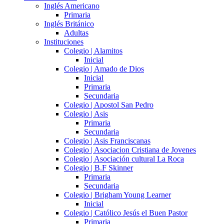
Inglés Americano
Primaria
Inglés Británico
Adultas
Instituciones
Colegio | Alamitos
Inicial
Colegio | Amado de Dios
Inicial
Primaria
Secundaria
Colegio | Apostol San Pedro
Colegio | Asis
Primaria
Secundaria
Colegio | Asis Franciscanas
Colegio | Asociacion Cristiana de Jovenes
Colegio | Asociación cultural La Roca
Colegio | B.F Skinner
Primaria
Secundaria
Colegio | Brigham Young Learner
Inicial
Colegio | Católico Jesús el Buen Pastor
Primaria