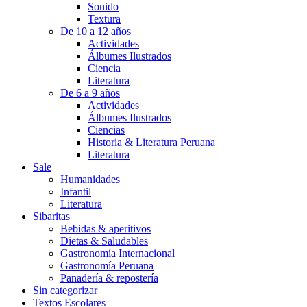
Sonido
Textura
De 10 a 12 años
Actividades
Álbumes Ilustrados
Ciencia
Literatura
De 6 a 9 años
Actividades
Álbumes Ilustrados
Ciencias
Historia & Literatura Peruana
Literatura
Sale
Humanidades
Infantil
Literatura
Sibaritas
Bebidas & aperitivos
Dietas & Saludables
Gastronomía Internacional
Gastronomía Peruana
Panadería & repostería
Sin categorizar
Textos Escolares