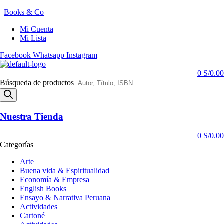
Books & Co
Mi Cuenta
Mi Lista
Facebook
Whatsapp
Instagram
0
S/
0.00
Búsqueda de productos
Nuestra Tienda
0
S/
0.00
Categorías
Arte
Buena vida & Espiritualidad
Economía & Empresa
English Books
Ensayo & Narrativa Peruana
Actividades
Cartoné