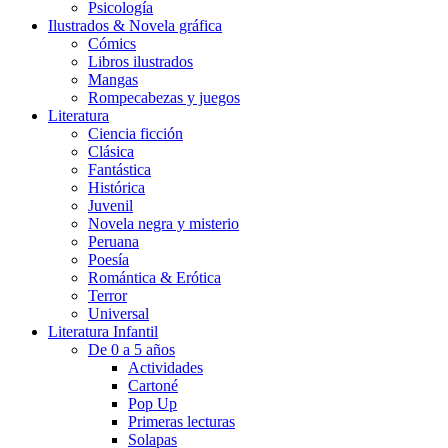
Psicología
Ilustrados & Novela gráfica
Cómics
Libros ilustrados
Mangas
Rompecabezas y juegos
Literatura
Ciencia ficción
Clásica
Fantástica
Histórica
Juvenil
Novela negra y misterio
Peruana
Poesía
Romántica & Erótica
Terror
Universal
Literatura Infantil
De 0 a 5 años
Actividades
Cartoné
Pop Up
Primeras lecturas
Solapas