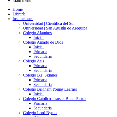
Main menu
Home
Librería
Instituciones
Universidad | Científica del Sur
Universidad | San Agustín de Arequipa
Colegio Alamitos
Inicial
Colegio Amado de Dios
Inicial
Primaria
Secundaria
Colegio Asis
Primaria
Secundaria
Colegio B.F Skinner
Primaria
Secundaria
Colegio Brigham Young Learner
Inicial
Colegio Católico Jesús el Buen Pastor
Primaria
Secundaria
Colegio Lord Byron