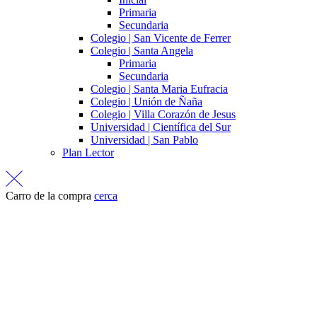
Primaria
Secundaria
Colegio | San Vicente de Ferrer
Colegio | Santa Angela
Primaria
Secundaria
Colegio | Santa Maria Eufracia
Colegio | Unión de Ñaña
Colegio | Villa Corazón de Jesus
Universidad | Científica del Sur
Universidad | San Pablo
Plan Lector
Carro de la compra
cerca