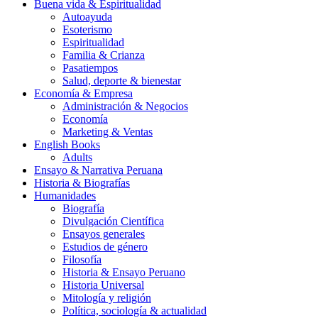
Buena vida & Espiritualidad
Autoayuda
Esoterismo
Espiritualidad
Familia & Crianza
Pasatiempos
Salud, deporte & bienestar
Economía & Empresa
Administración & Negocios
Economía
Marketing & Ventas
English Books
Adults
Ensayo & Narrativa Peruana
Historia & Biografías
Humanidades
Biografía
Divulgación Científica
Ensayos generales
Estudios de género
Filosofía
Historia & Ensayo Peruano
Historia Universal
Mitología y religión
Política, sociología & actualidad