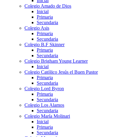
Inicial
Colegio Amado de Dios
Inicial
Primaria
Secundaria
Colegio Asis
Primaria
Secundaria
Colegio B.F Skinner
Primaria
Secundaria
Colegio Brigham Young Learner
Inicial
Colegio Católico Jesús el Buen Pastor
Primaria
Secundaria
Colegio Lord Byron
Primaria
Secundaria
Colegio Los Alamos
Secundaria
Colegio María Molinari
Inicial
Primaria
Secundaria