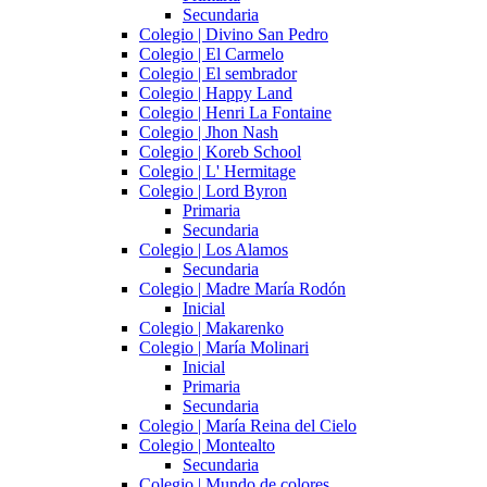
Secundaria
Colegio | Divino San Pedro
Colegio | El Carmelo
Colegio | El sembrador
Colegio | Happy Land
Colegio | Henri La Fontaine
Colegio | Jhon Nash
Colegio | Koreb School
Colegio | L' Hermitage
Colegio | Lord Byron
Primaria
Secundaria
Colegio | Los Alamos
Secundaria
Colegio | Madre María Rodón
Inicial
Colegio | Makarenko
Colegio | María Molinari
Inicial
Primaria
Secundaria
Colegio | María Reina del Cielo
Colegio | Montealto
Secundaria
Colegio | Mundo de colores