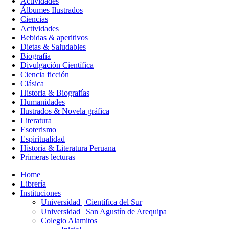
Actividades
Álbumes Ilustrados
Ciencias
Actividades
Bebidas & aperitivos
Dietas & Saludables
Biografía
Divulgación Científica
Ciencia ficción
Clásica
Historia & Biografías
Humanidades
Ilustrados & Novela gráfica
Literatura
Esoterismo
Espiritualidad
Historia & Literatura Peruana
Primeras lecturas
Home
Librería
Instituciones
Universidad | Científica del Sur
Universidad | San Agustín de Arequipa
Colegio Alamitos