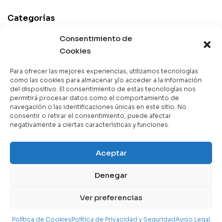
Categorías
Best Sellers
Consentimiento de
Mejor Valorados
Cookies
Top de la Semana
Para ofrecer las mejores experiencias, utilizamos tecnologías
Libros en Oferta
como las cookies para almacenar y/o acceder a la información
del dispositivo. El consentimiento de estas tecnologías nos
Novedades
permitirá procesar datos como el comportamiento de
navegación o las identificaciones únicas en este sitio. No
consentir o retirar el consentimiento, puede afectar
negativamente a ciertas características y funciones.
Copyright © 2025 Books & Co. Todos los derechos
Aceptar
reservados.
Denegar
Contáctanos
Ver preferencias
Política de Cookies
Política de Privacidad y Seguridad
Aviso Legal