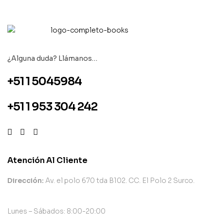
¿Alguna duda? Llámanos…
+51 1 5045984
+51 1 953 304 242
Atención Al Cliente
Dirección:
Av. el polo 670 tda B102. CC. El Polo 2 Surco.
Lunes – Sábados: 8:00-20:00