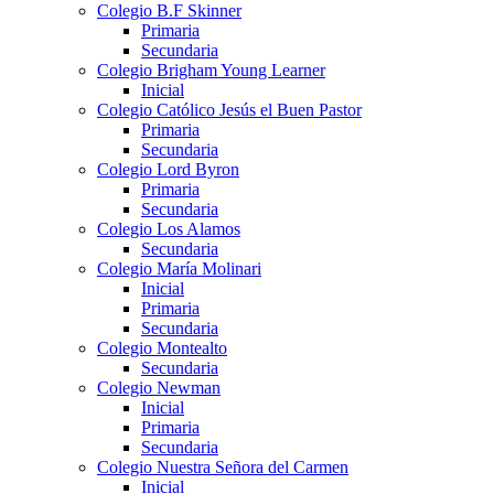
Colegio B.F Skinner
Primaria
Secundaria
Colegio Brigham Young Learner
Inicial
Colegio Católico Jesús el Buen Pastor
Primaria
Secundaria
Colegio Lord Byron
Primaria
Secundaria
Colegio Los Alamos
Secundaria
Colegio María Molinari
Inicial
Primaria
Secundaria
Colegio Montealto
Secundaria
Colegio Newman
Inicial
Primaria
Secundaria
Colegio Nuestra Señora del Carmen
Inicial