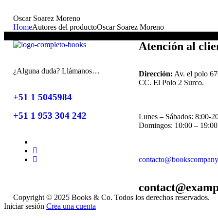
Oscar Soarez Moreno
Home
Autores del producto
Oscar Soarez Moreno
No se han encontrado productos que coincidan con tu selección.
Atención al clie
¿Alguna duda? Llámanos…
Dirección:
Av. el polo 67
CC. El Polo 2 Surco.
+51 1 5045984
+51 1 953 304 242
Lunes – Sábados: 8:00-2
Domingos: 10:00 – 19:00
contacto@bookscompany
contact@examp
Copyright © 2025 Books & Co. Todos los derechos reservados.
Iniciar sesión
Crea una cuenta