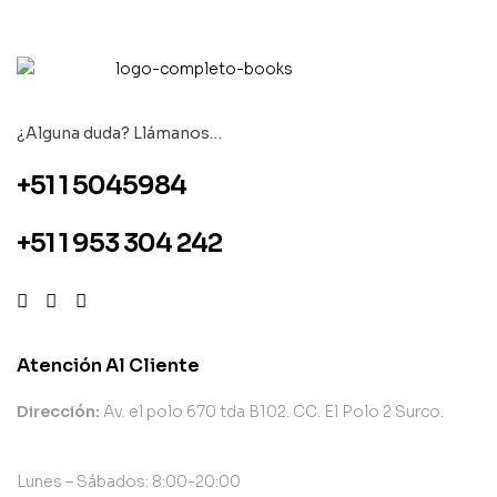
¿Alguna duda? Llámanos…
+51 1 5045984
+51 1 953 304 242
Atención Al Cliente
Dirección:
Av. el polo 670 tda B102. CC. El Polo 2 Surco.
Lunes – Sábados: 8:00-20:00