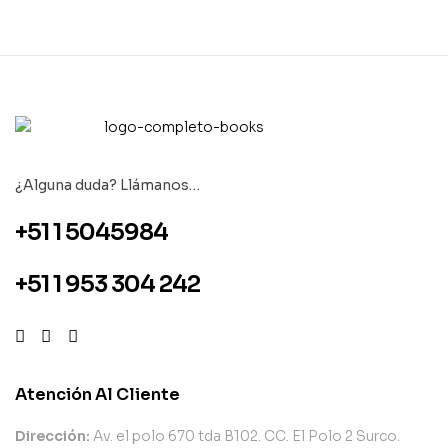
¿Alguna duda? Llámanos…
+51 1 5045984
+51 1 953 304 242
Atención Al Cliente
Dirección:
Av. el polo 670 tda B102. CC. El Polo 2 Surco.