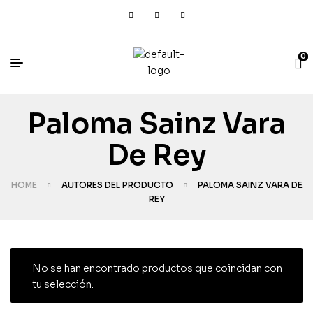
0
Paloma Sainz Vara
De Rey
HOME
AUTORES DEL PRODUCTO
PALOMA SAINZ VARA DE
REY
No se han encontrado productos que coincidan con
tu selección.