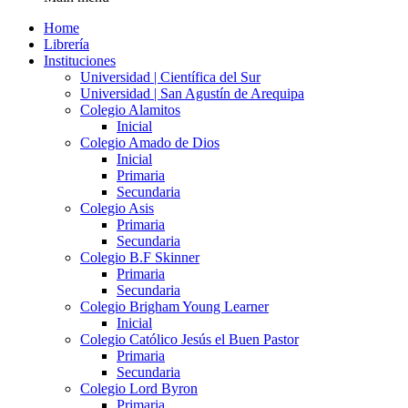
Home
Librería
Instituciones
Universidad | Científica del Sur
Universidad | San Agustín de Arequipa
Colegio Alamitos
Inicial
Colegio Amado de Dios
Inicial
Primaria
Secundaria
Colegio Asis
Primaria
Secundaria
Colegio B.F Skinner
Primaria
Secundaria
Colegio Brigham Young Learner
Inicial
Colegio Católico Jesús el Buen Pastor
Primaria
Secundaria
Colegio Lord Byron
Primaria