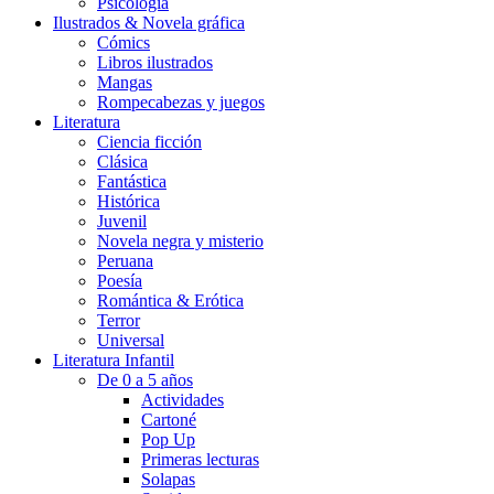
Psicología
Ilustrados & Novela gráfica
Cómics
Libros ilustrados
Mangas
Rompecabezas y juegos
Literatura
Ciencia ficción
Clásica
Fantástica
Histórica
Juvenil
Novela negra y misterio
Peruana
Poesía
Romántica & Erótica
Terror
Universal
Literatura Infantil
De 0 a 5 años
Actividades
Cartoné
Pop Up
Primeras lecturas
Solapas