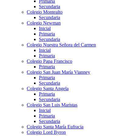
Primaria
Secundaria
Colegio Montealto
Secundaria
Colegio Newman
Inicial
Primaria
Secundaria
Colegio Nuestra Señora del Carmen
Inicial
Primaria
Colegio Papa Francisco
Primaria
Colegio San Juan María Vianney
Primaria
Secundaria
Colegio Santa Angela
Primaria
Secundaria
Colegio San Luis Maristas
Inicial
Primaria
Secundaria
Colegio Santa María Eufracia
Colegio Lord Byron