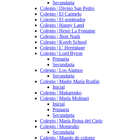
Secundaria
Colegio | Divino San Pedro
Colegio | El Carmelo
Colegio | El sembrador
Colegio | Happy Land
Colegio | Henri La Fontaine
Colegio | Jhon Nash
Colegio | Koreb School
Colegio | L' Hermitage
Colegio | Lord Byron
Primaria
Secundaria
Colegio | Los Alamos
Secundaria
Colegio | Madre María Rodón
Inicial
Colegio | Makarenko
Colegio | María Molinari
Inicial
Primaria
Secundaria
Colegio | María Reina del Cielo
Colegio | Montealto
Secundaria
Colegio | Mundo de colores