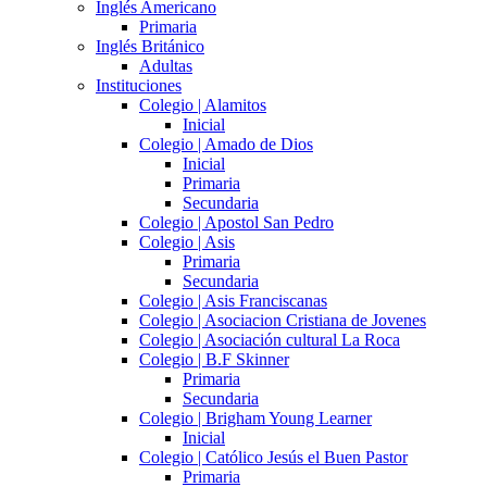
Inglés Americano
Primaria
Inglés Británico
Adultas
Instituciones
Colegio | Alamitos
Inicial
Colegio | Amado de Dios
Inicial
Primaria
Secundaria
Colegio | Apostol San Pedro
Colegio | Asis
Primaria
Secundaria
Colegio | Asis Franciscanas
Colegio | Asociacion Cristiana de Jovenes
Colegio | Asociación cultural La Roca
Colegio | B.F Skinner
Primaria
Secundaria
Colegio | Brigham Young Learner
Inicial
Colegio | Católico Jesús el Buen Pastor
Primaria