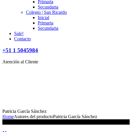
Primaria
Secundaria
Colegio | San Ricardo
Inicial
Primaria
Secundaria
Sale!
Contacto
+51 1 5045984
Atención al Cliente
Patricia García Sánchez
Home
Autores del producto
Patricia García Sánchez
No se han encontrado productos que coincidan con tu selección.