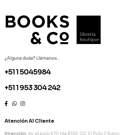
¿Alguna duda? Llámanos…
+51 1 5045984
+51 1 953 304 242
Atención Al Cliente
Dirección:
Av. el polo 670 tda B102. CC. El Polo 2 Surco.