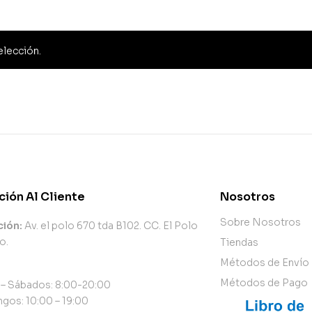
elección.
ción Al Cliente
Nosotros
Sobre Nosotros
ción:
Av. el polo 670 tda B102. CC. El Polo
o.
Tiendas
Métodos de Envío
Métodos de Pago
 – Sábados: 8:00-20:00
gos: 10:00 – 19:00