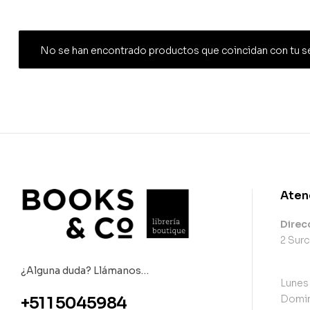
No se han encontrado productos que coincidan con tu s
Aten
Direc
2 Surc
¿Alguna duda? Llámanos…
Lunes
Domin
+51 1 5045984