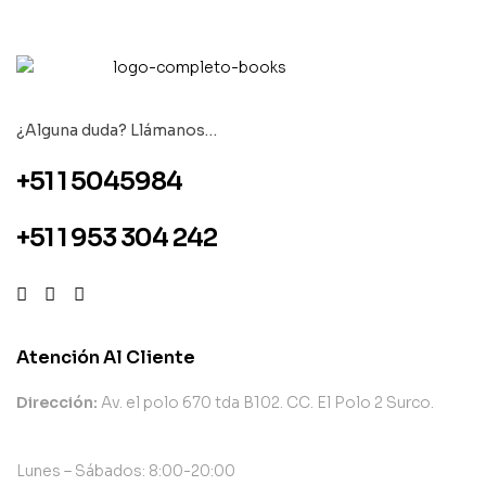
¿Alguna duda? Llámanos…
+51 1 5045984
+51 1 953 304 242
Atención Al Cliente
Dirección:
Av. el polo 670 tda B102. CC. El Polo 2 Surco.
Lunes – Sábados: 8:00-20:00