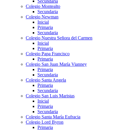
Secundaria
Colegio Montealto
Secundaria
Colegio Newman
Inicial
Primaria
Secundaria
Colegio Nuestra Señora del Carmen
Inicial
Primaria
Colegio Papa Francisco
Primaria
Colegio San Juan María Vianney
Primaria
Secundaria
Colegio Santa Angela
Primaria
Secundaria
Colegio San Luis Maristas
Inicial
Primaria
Secundaria
Colegio Santa María Eufracia
Colegio Lord Byron
Primaria