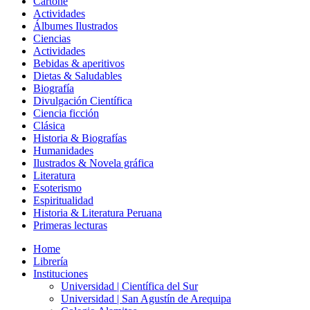
Cartoné
Actividades
Álbumes Ilustrados
Ciencias
Actividades
Bebidas & aperitivos
Dietas & Saludables
Biografía
Divulgación Científica
Ciencia ficción
Clásica
Historia & Biografías
Humanidades
Ilustrados & Novela gráfica
Literatura
Esoterismo
Espiritualidad
Historia & Literatura Peruana
Primeras lecturas
Home
Librería
Instituciones
Universidad | Científica del Sur
Universidad | San Agustín de Arequipa