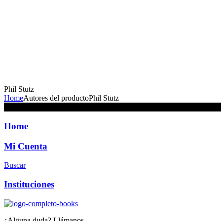
Phil Stutz
Home
Autores del producto
Phil Stutz
No se han encontrado productos que coincidan con tu selección.
Home
Mi Cuenta
Buscar
Instituciones
¿Alguna duda? Llámanos…