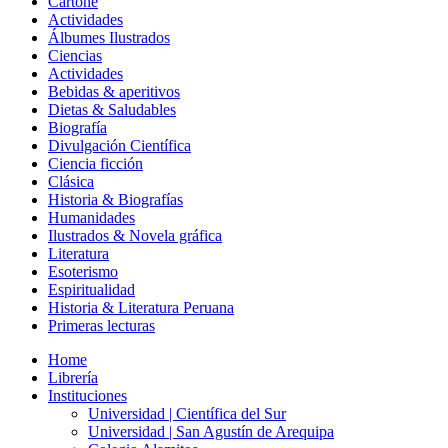
Cartoné
Actividades
Álbumes Ilustrados
Ciencias
Actividades
Bebidas & aperitivos
Dietas & Saludables
Biografía
Divulgación Científica
Ciencia ficción
Clásica
Historia & Biografías
Humanidades
Ilustrados & Novela gráfica
Literatura
Esoterismo
Espiritualidad
Historia & Literatura Peruana
Primeras lecturas
Home
Librería
Instituciones
Universidad | Científica del Sur
Universidad | San Agustín de Arequipa