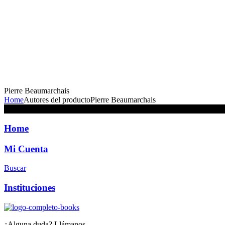
Pierre Beaumarchais
Home
Autores del producto
Pierre Beaumarchais
No se han encontrado productos que coincidan con tu selección.
Home
Mi Cuenta
Buscar
Instituciones
¿Alguna duda? Llámanos…