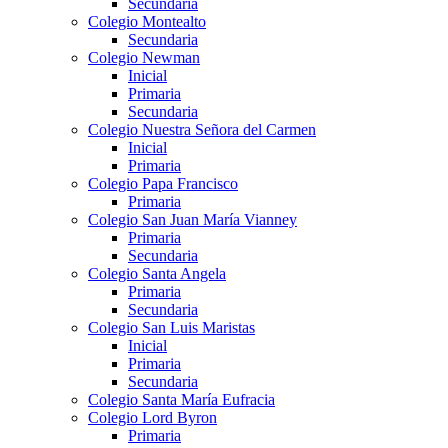
Secundaria
Colegio Montealto
Secundaria
Colegio Newman
Inicial
Primaria
Secundaria
Colegio Nuestra Señora del Carmen
Inicial
Primaria
Colegio Papa Francisco
Primaria
Colegio San Juan María Vianney
Primaria
Secundaria
Colegio Santa Angela
Primaria
Secundaria
Colegio San Luis Maristas
Inicial
Primaria
Secundaria
Colegio Santa María Eufracia
Colegio Lord Byron
Primaria