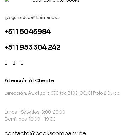
¿Alguna duda? Llámanos…
+51 1 5045984
+51 1 953 304 242
Atención Al Cliente
Dirección:
Av. el polo 670 tda B102. CC. El Polo 2 Surco.
Lunes – Sábados: 8:00-20:00
Domingos: 10:00 – 19:00
contacto@bookscompany.pe