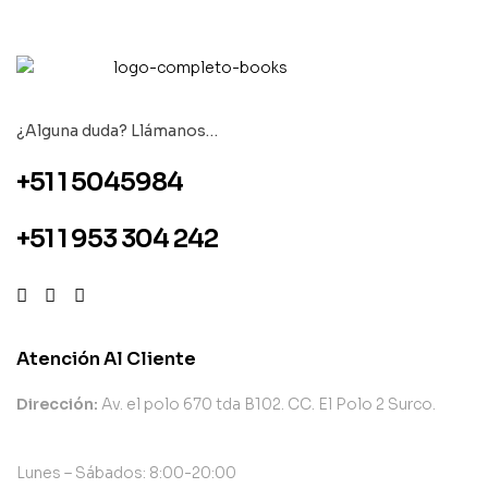
¿Alguna duda? Llámanos…
+51 1 5045984
+51 1 953 304 242
Atención Al Cliente
Dirección:
Av. el polo 670 tda B102. CC. El Polo 2 Surco.
Lunes – Sábados: 8:00-20:00