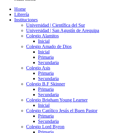
Home
Librería
Instituciones
Universidad | Científica del Sur
Universidad | San Agustín de Arequipa
Colegio Alamitos
Inicial
Colegio Amado de Dios
Inicial
Primaria
Secundaria
Colegio Asis
Primaria
Secundaria
Colegio B.F Skinner
Primaria
Secundaria
Colegio Brigham Young Learner
Inicial
Colegio Católico Jesús el Buen Pastor
Primaria
Secundaria
Colegio Lord Byron
Primaria