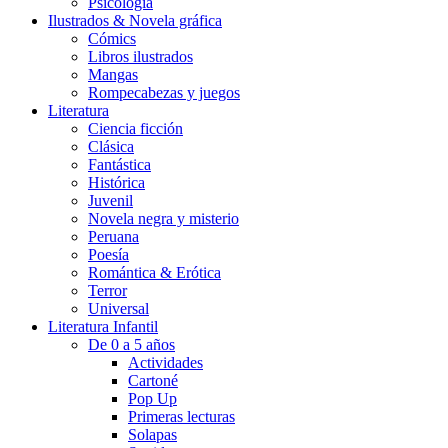
Psicología
Ilustrados & Novela gráfica
Cómics
Libros ilustrados
Mangas
Rompecabezas y juegos
Literatura
Ciencia ficción
Clásica
Fantástica
Histórica
Juvenil
Novela negra y misterio
Peruana
Poesía
Romántica & Erótica
Terror
Universal
Literatura Infantil
De 0 a 5 años
Actividades
Cartoné
Pop Up
Primeras lecturas
Solapas