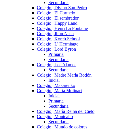
Secundaria
Colegio | Divino San Pedro
Colegio | El Carmelo
Colegio | El sembrador
Colegio | Happy Land
Colegio | Henri La Fontaine
Colegio | Jhon Nash
Colegio | Koreb School
Colegio | L' Hermitage
Colegio | Lord Byron
Primaria
Secundaria
Colegio | Los Alamos
Secundaria
Colegio | Madre María Rodón
Inicial
Colegio | Makarenko
Colegio | María Molinari
Inicial
Primaria
Secundaria
Colegio | María Reina del Cielo
Colegio | Montealto
Secundaria
Colegio | Mundo de colores