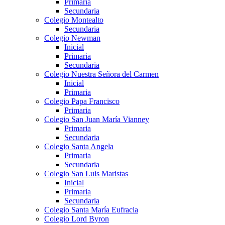
Primaria
Secundaria
Colegio Montealto
Secundaria
Colegio Newman
Inicial
Primaria
Secundaria
Colegio Nuestra Señora del Carmen
Inicial
Primaria
Colegio Papa Francisco
Primaria
Colegio San Juan María Vianney
Primaria
Secundaria
Colegio Santa Angela
Primaria
Secundaria
Colegio San Luis Maristas
Inicial
Primaria
Secundaria
Colegio Santa María Eufracia
Colegio Lord Byron