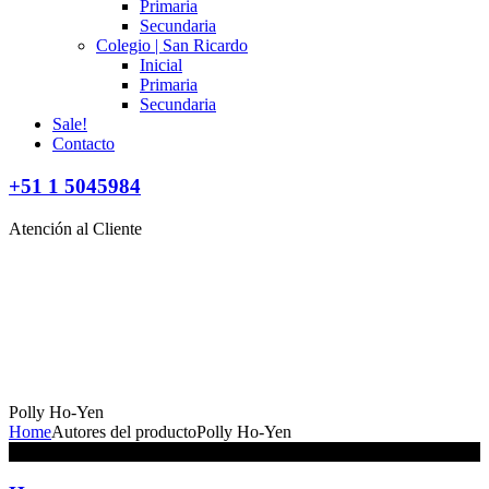
Primaria
Secundaria
Colegio | San Ricardo
Inicial
Primaria
Secundaria
Sale!
Contacto
+51 1 5045984
Atención al Cliente
Polly Ho-Yen
Home
Autores del producto
Polly Ho-Yen
No se han encontrado productos que coincidan con tu selección.