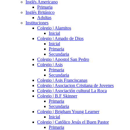
Inglés Americano
Primaria
Inglés Británico
Adultas
Instituciones
Colegio | Alamitos
Inicial
Colegio | Amado de Dios
Inicial
Primaria
Secundaria
Colegio | Apostol San Pedro
Colegio | Asis
Primaria
Secundaria
Colegio | Asis Franciscanas
Colegio | Asociacion Cristiana de Jovenes
Colegio | Asociación cultural La Roca
Colegio | B.F Skinner
Primaria
Secundaria
Colegio | Brigham Young Learner
Inicial
Colegio | Católico Jesús el Buen Pastor
Primaria