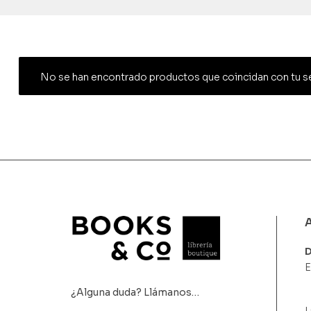
No se han encontrado productos que coincidan con tu s
D
E
¿Alguna duda? Llámanos…
L