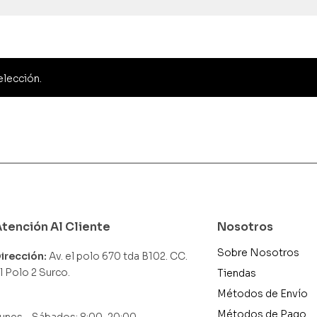
elección.
Atención Al Cliente
Nosotros
Sobre Nosotros
irección:
Av. el polo 670 tda B102. CC.
l Polo 2 Surco.
Tiendas
Métodos de Envío
Métodos de Pago
unes – Sábados: 8:00-20:00