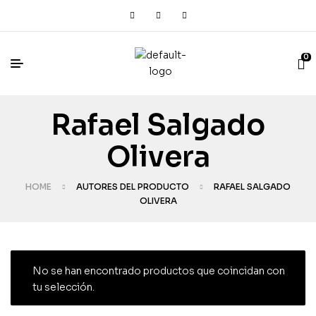
0
Rafael Salgado
Olivera
HOME
AUTORES DEL PRODUCTO
RAFAEL SALGADO
OLIVERA
No se han encontrado productos que coincidan con
tu selección.