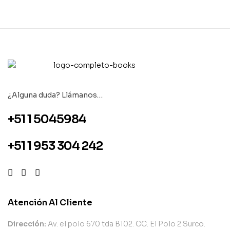
¿Alguna duda? Llámanos…
+51 1 5045984
+51 1 953 304 242
Atención Al Cliente
Dirección:
Av. el polo 670 tda B102. CC. El Polo 2 Surco.