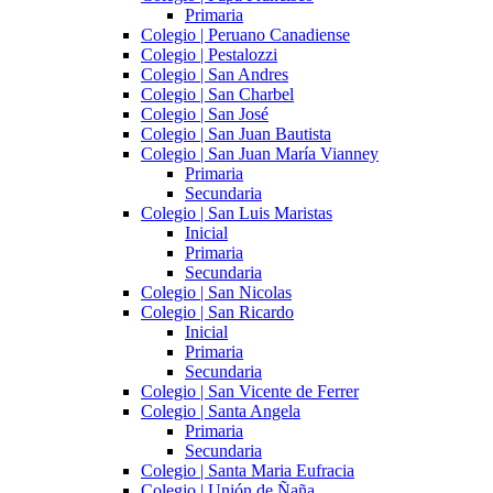
Primaria
Colegio | Peruano Canadiense
Colegio | Pestalozzi
Colegio | San Andres
Colegio | San Charbel
Colegio | San José
Colegio | San Juan Bautista
Colegio | San Juan María Vianney
Primaria
Secundaria
Colegio | San Luis Maristas
Inicial
Primaria
Secundaria
Colegio | San Nicolas
Colegio | San Ricardo
Inicial
Primaria
Secundaria
Colegio | San Vicente de Ferrer
Colegio | Santa Angela
Primaria
Secundaria
Colegio | Santa Maria Eufracia
Colegio | Unión de Ñaña