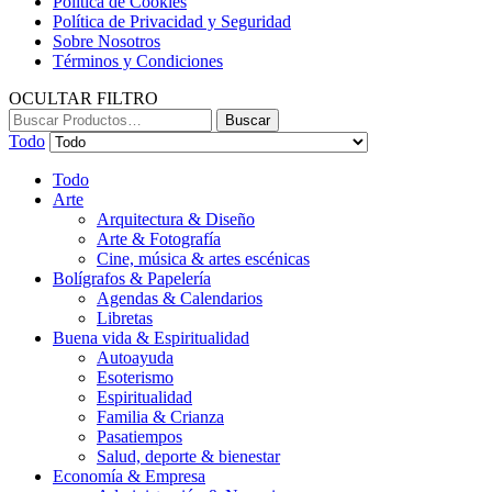
Política de Cookies
Política de Privacidad y Seguridad
Sobre Nosotros
Términos y Condiciones
OCULTAR FILTRO
Buscar:
Buscar
Todo
Todo
Arte
Arquitectura & Diseño
Arte & Fotografía
Cine, música & artes escénicas
Bolígrafos & Papelería
Agendas & Calendarios
Libretas
Buena vida & Espiritualidad
Autoayuda
Esoterismo
Espiritualidad
Familia & Crianza
Pasatiempos
Salud, deporte & bienestar
Economía & Empresa