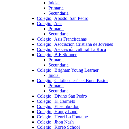
Inicial
Primaria
Secundaria
Colegio | Apostol San Pedro
Colegio | Asis
Primaria
Secundaria
Colegio | Asis Franciscanas
Colegio | Asociacion Cristiana de Jovenes
Colegio | Asociación cultural La Roca
Colegio | B.F Skinner
Primaria
Secundaria
Colegio | Brigham Young Learner
Inicial
Colegio | Católico Jesús el Buen Pastor
Primaria
Secundaria
Colegio | Divino San Pedro
Colegio | El Carmelo
Colegio | El sembrador
Colegio | Happy Land
Colegio | Henri La Fontaine
Colegio | Jhon Nash
Colegio | Koreb School