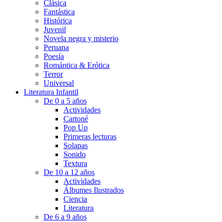
Clásica
Fantástica
Histórica
Juvenil
Novela negra y misterio
Peruana
Poesía
Romántica & Erótica
Terror
Universal
Literatura Infantil
De 0 a 5 años
Actividades
Cartoné
Pop Up
Primeras lecturas
Solapas
Sonido
Textura
De 10 a 12 años
Actividades
Álbumes Ilustrados
Ciencia
Literatura
De 6 a 9 años