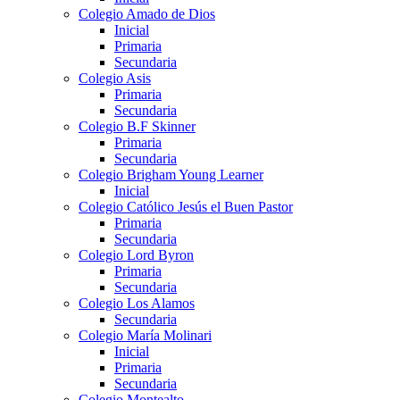
Colegio Amado de Dios
Inicial
Primaria
Secundaria
Colegio Asis
Primaria
Secundaria
Colegio B.F Skinner
Primaria
Secundaria
Colegio Brigham Young Learner
Inicial
Colegio Católico Jesús el Buen Pastor
Primaria
Secundaria
Colegio Lord Byron
Primaria
Secundaria
Colegio Los Alamos
Secundaria
Colegio María Molinari
Inicial
Primaria
Secundaria
Colegio Montealto