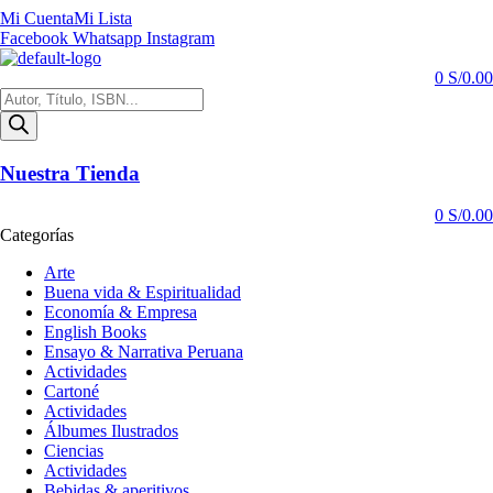
Mi Cuenta
Mi Lista
Facebook
Whatsapp
Instagram
0
S/
0.00
Búsqueda
de
productos
Nuestra Tienda
0
S/
0.00
Categorías
Arte
Buena vida & Espiritualidad
Economía & Empresa
English Books
Ensayo & Narrativa Peruana
Actividades
Cartoné
Actividades
Álbumes Ilustrados
Ciencias
Actividades
Bebidas & aperitivos