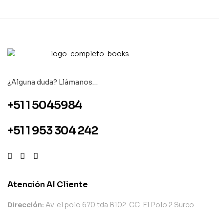
¿Alguna duda? Llámanos…
+51 1 5045984
+51 1 953 304 242
Atención Al Cliente
Dirección:
Av. el polo 670 tda B102. CC. El Polo 2 Surco.