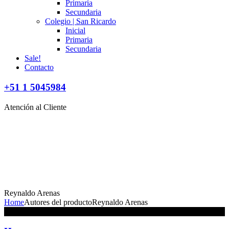
Primaria
Secundaria
Colegio | San Ricardo
Inicial
Primaria
Secundaria
Sale!
Contacto
+51 1 5045984
Atención al Cliente
Reynaldo Arenas
Home
Autores del producto
Reynaldo Arenas
No se han encontrado productos que coincidan con tu selección.