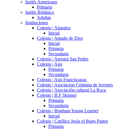
Inglés Americano
Primaria
Inglés Británico
Adultas
Instituciones
Colegio | Alamitos
Inicial
Colegio | Amado de Dios
Inicial
Primaria
Secundaria
Colegio | Apostol San Pedro
Colegio | Asis
Primaria
Secundaria
Colegio | Asis Franciscanas
Colegio | Asociacion Cristiana de Jovenes
Colegio | Asociación cultural La Roca
Colegio | B.F Skinner
Primaria
Secundaria
Colegio | Brigham Young Learner
Inicial
Colegio | Católico Jesús el Buen Pastor
Primaria