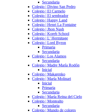
Secundaria
Colegio | Divino San Pedro
Colegio | El Carmelo
Colegio | El sembrador
Colegio | Happy Land
Colegio | Henri La Fontaine
Colegio | Jhon Nash
Colegio | Koreb School
Colegio | L' Hermitage
Colegio | Lord Byron
Primaria
Secundaria
Colegio | Los Alamos
Secundaria
Colegio | Madre María Rodón
Inicial
Colegio | Makarenko
Colegio | María Molinari
Inicial
Primaria
Secundaria
Colegio | María Reina del Cielo
Colegio | Montealto
Secundaria
Colegio | Mundo de colores