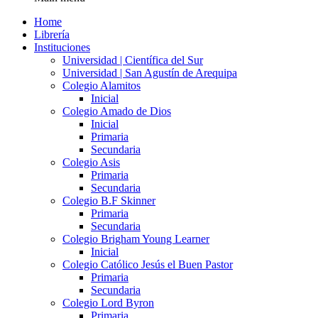
Home
Librería
Instituciones
Universidad | Científica del Sur
Universidad | San Agustín de Arequipa
Colegio Alamitos
Inicial
Colegio Amado de Dios
Inicial
Primaria
Secundaria
Colegio Asis
Primaria
Secundaria
Colegio B.F Skinner
Primaria
Secundaria
Colegio Brigham Young Learner
Inicial
Colegio Católico Jesús el Buen Pastor
Primaria
Secundaria
Colegio Lord Byron
Primaria