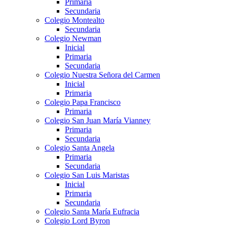
Primaria
Secundaria
Colegio Montealto
Secundaria
Colegio Newman
Inicial
Primaria
Secundaria
Colegio Nuestra Señora del Carmen
Inicial
Primaria
Colegio Papa Francisco
Primaria
Colegio San Juan María Vianney
Primaria
Secundaria
Colegio Santa Angela
Primaria
Secundaria
Colegio San Luis Maristas
Inicial
Primaria
Secundaria
Colegio Santa María Eufracia
Colegio Lord Byron