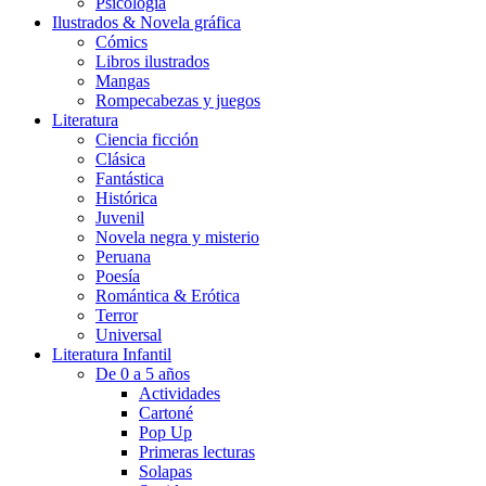
Psicología
Ilustrados & Novela gráfica
Cómics
Libros ilustrados
Mangas
Rompecabezas y juegos
Literatura
Ciencia ficción
Clásica
Fantástica
Histórica
Juvenil
Novela negra y misterio
Peruana
Poesía
Romántica & Erótica
Terror
Universal
Literatura Infantil
De 0 a 5 años
Actividades
Cartoné
Pop Up
Primeras lecturas
Solapas