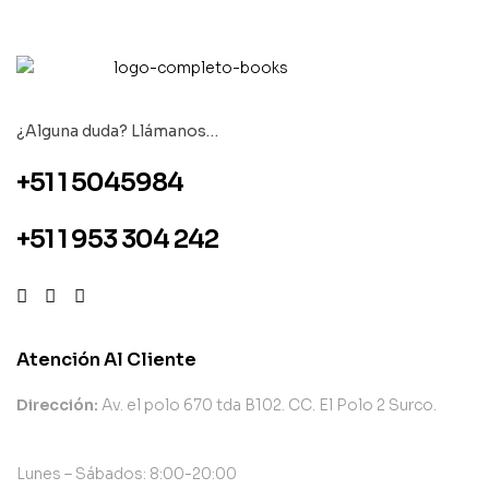
¿Alguna duda? Llámanos…
+51 1 5045984
+51 1 953 304 242
Atención Al Cliente
Dirección:
Av. el polo 670 tda B102. CC. El Polo 2 Surco.
Lunes – Sábados: 8:00-20:00