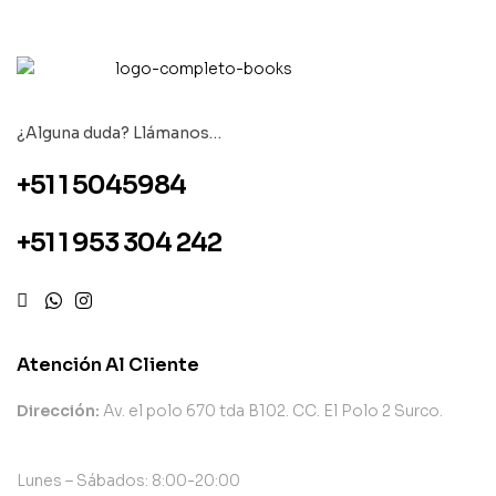
¿Alguna duda? Llámanos…
+51 1 5045984
+51 1 953 304 242
Atención Al Cliente
Dirección:
Av. el polo 670 tda B102. CC. El Polo 2 Surco.
Lunes – Sábados: 8:00-20:00