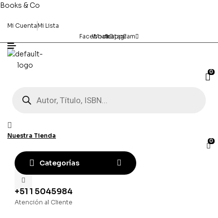
Books & Co
Mi Cuenta
Mi Lista
Facebook
Whatsapp
Instagram
0
Búsqueda
de
productos
Nuestra Tienda
0
Categorías
+51 1 5045984
Atención al Cliente