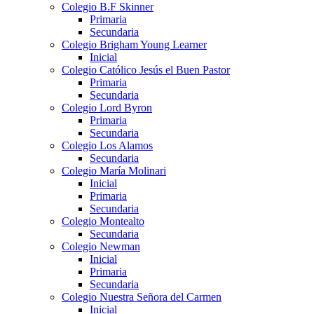
Colegio B.F Skinner
Primaria
Secundaria
Colegio Brigham Young Learner
Inicial
Colegio Católico Jesús el Buen Pastor
Primaria
Secundaria
Colegio Lord Byron
Primaria
Secundaria
Colegio Los Alamos
Secundaria
Colegio María Molinari
Inicial
Primaria
Secundaria
Colegio Montealto
Secundaria
Colegio Newman
Inicial
Primaria
Secundaria
Colegio Nuestra Señora del Carmen
Inicial