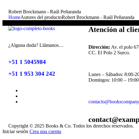
Robert Brockmann - Raúl Peñaranda
Home
Autores del producto
Robert Brockmann - Raúl Peñaranda
No se han encontrado productos que coincidan con tu selección.
Atención al clie
¿Alguna duda? Llámanos…
Dirección:
Av. el polo 67
CC. El Polo 2 Surco.
+51 1 5045984
+51 1 953 304 242
Lunes – Sábados: 8:00-2
Domingos: 10:00 – 19:00
contacto@bookscompany
contact@examp
Copyright © 2025 Books & Co. Todos los derechos reservados.
Iniciar sesión
Crea una cuenta