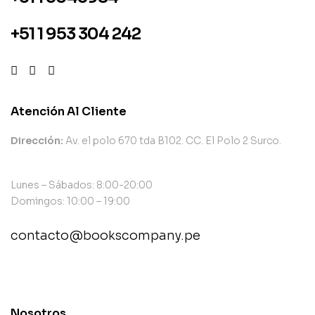
+51 1 953 304 242
Atención Al Cliente
Dirección:
Av. el polo 670 tda B102. CC. El Polo 2 Surco.
Lunes – Sábados: 8:00-20:00
Domingos: 10:00 – 19:00
contacto@bookscompany.pe
contact@example.com
Nosotros